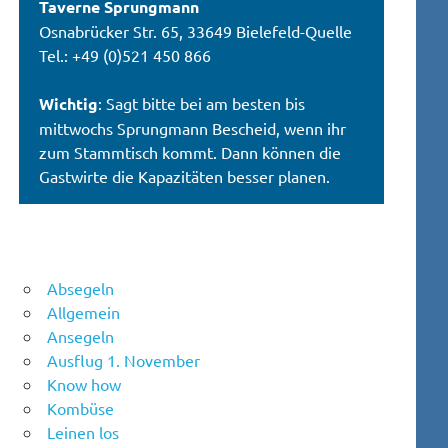
Taverne Sprungmann
Osnabrücker Str. 65, 33649 Bielefeld-Quelle
Tel.: +49 (0)521 450 866
Wichtig
: Sagt bitte bei am besten bis
mittwochs Sprungmann Bescheid, wenn ihr
zum Stammtisch kommt. Dann können die
Gastwirte die Kapazitäten besser planen.
Absegeln
Allgemein
Ansegeln
Ausflug 1. November
Know how
Kombüse
Leinen los