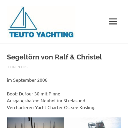
Teuto
Yachting
MENÜ
Der
Zum
Segelverein
Inhalt
aus
Segeltörn von Ralf & Christel
OWL
springen
ohne
SEPTEMBER 1, 2006
ADMIN
LEINEN LOS
Schiffe
und
im September 2006
Bootshaus
Boot: Dufour 30 mit Pinne
Ausgangshafen: Neuhof im Strelasund
Vercharterer: Yacht Charter Ostsee Kösling.