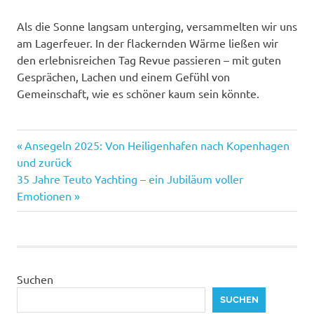
Als die Sonne langsam unterging, versammelten wir uns
am Lagerfeuer. In der flackernden Wärme ließen wir
den erlebnisreichen Tag Revue passieren – mit guten
Gesprächen, Lachen und einem Gefühl von
Gemeinschaft, wie es schöner kaum sein könnte.
Vorheriger
Beitragsnavigation
Ansegeln 2025: Von Heiligenhafen nach Kopenhagen
Beitrag:
und zurück
Nächster
35 Jahre Teuto Yachting – ein Jubiläum voller
Beitrag:
Emotionen
Suchen
SUCHEN