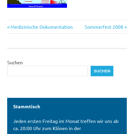
Vorheriger
Nächster
Beitragsnavigation
Medizinische Dokumentation
Sommerfest 2008
Beitrag:
Beitrag:
Suchen
SUCHEN
Stammtisch
Jeden ersten Freitag im Monat treffen wir uns ab
ca. 20:00 Uhr zum Klönen in der