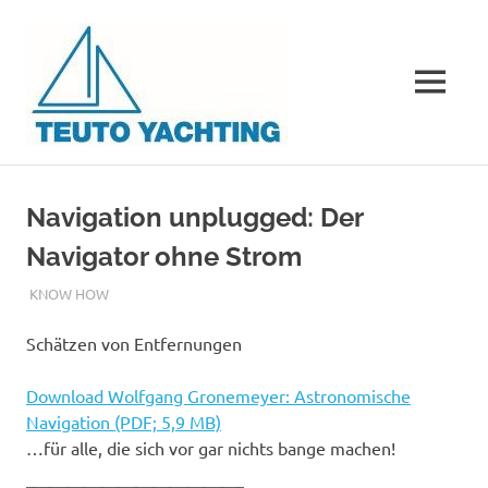
Teuto
Yachting
MENÜ
Der
Zum
Segelverein
Inhalt
aus
Navigation unplugged: Der
OWL
springen
ohne
Navigator ohne Strom
Schiffe
und
JUNI 13, 2008
ADMIN
KNOW HOW
Bootshaus
Schätzen von Entfernungen
Download Wolfgang Gronemeyer: Astronomische
Navigation (PDF; 5,9 MB)
…für alle, die sich vor gar nichts bange machen!