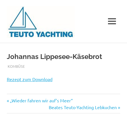
Teuto
Yachting
MENÜ
Der
Zum
Segelverein
Inhalt
aus
Johannas Lippesee-Käsebrot
OWL
springen
ohne
JUNI 13, 2006
ADMIN
KOMBÜSE
Schiffe
und
Rezept zum Download
Bootshaus
Vorheriger
Beitragsnavigation
„Wieder fahren wir auf’s Meer“
Beitrag:
Nächster
Beates Teuto-Yachting Lebkuchen
Beitrag: